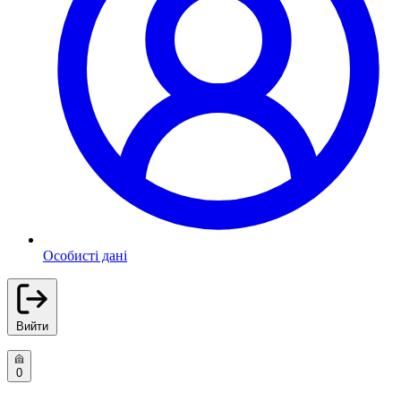
Особисті дані
Вийти
0