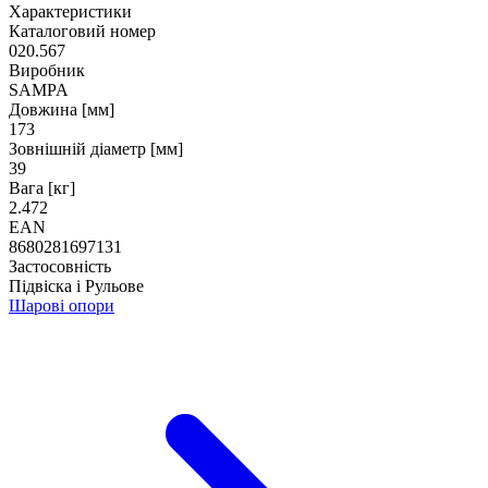
Характеристики
Каталоговий номер
020.567
Виробник
SAMPA
Довжина [мм]
173
Зовнішній діаметр [мм]
39
Вага [кг]
2.472
EAN
8680281697131
Застосовність
Підвіска і Рульове
Шарові опори