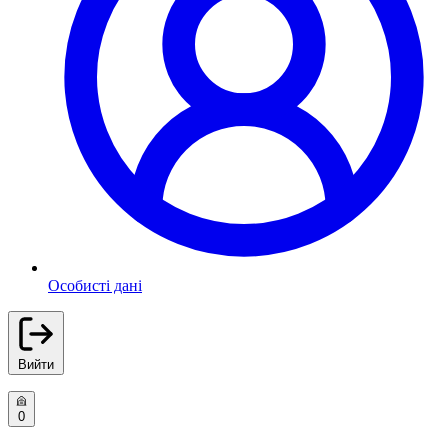
Особисті дані
Вийти
0