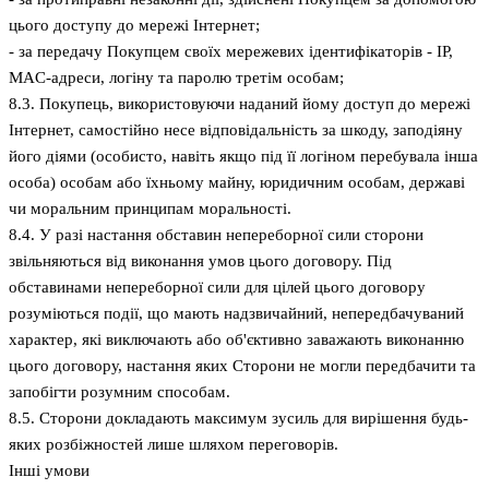
цього доступу до мережі Інтернет;
- за передачу Покупцем своїх мережевих ідентифікаторів - IP,
MAC-адреси, логіну та паролю третім особам;
8.3. Покупець, використовуючи наданий йому доступ до мережі
Інтернет, самостійно несе відповідальність за шкоду, заподіяну
його діями (особисто, навіть якщо під її логіном перебувала інша
особа) особам або їхньому майну, юридичним особам, державі
чи моральним принципам моральності.
8.4. У разі настання обставин непереборної сили сторони
звільняються від виконання умов цього договору. Під
обставинами непереборної сили для цілей цього договору
розуміються події, що мають надзвичайний, непередбачуваний
характер, які виключають або об'єктивно заважають виконанню
цього договору, настання яких Сторони не могли передбачити та
запобігти розумним способам.
8.5. Сторони докладають максимум зусиль для вирішення будь-
яких розбіжностей лише шляхом переговорів.
Інші умови