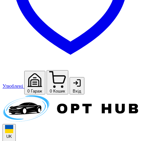
Улюблені
0
Гараж
0
Кошик
Вхід
UK