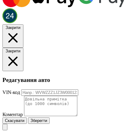
Закрити
Закрити
Редагування авто
VIN-код
Коментар
Скасувати
Зберегти