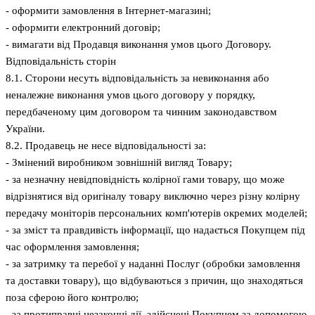
- оформити замовлення в Інтернет-магазині;
- оформити електронний договір;
- вимагати від Продавця виконання умов цього Договору.
Відповідальність сторін
8.1. Сторони несуть відповідальність за невиконання або
неналежне виконання умов цього договору у порядку,
передбаченому цим договором та чинним законодавством
України.
8.2. Продавець не несе відповідальності за:
- Змінений виробником зовнішній вигляд Товару;
- за незначну невідповідність колірної гами товару, що може
відрізнятися від оригіналу товару виключно через різну колірну
передачу моніторів персональних комп'ютерів окремих моделей;
- за зміст та правдивість інформації, що надається Покупцем під
час оформлення замовлення;
- за затримку та перебої у наданні Послуг (обробки замовлення
та доставки товару), що відбуваються з причин, що знаходяться
поза сферою його контролю;
- за протиправні незаконні дії, здійснені Покупцем за допомогою