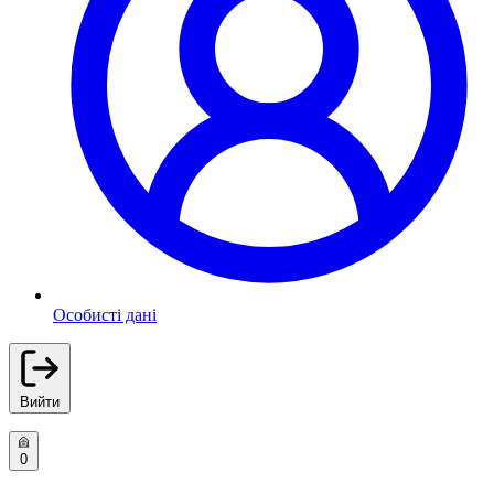
Особисті дані
Вийти
0