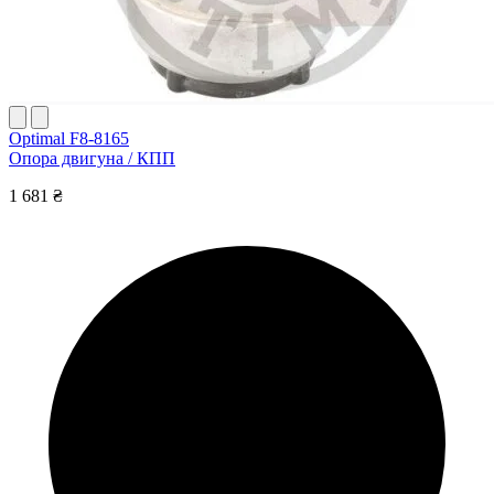
Optimal F8-8165
Опора двигуна / КПП
1 681 ₴