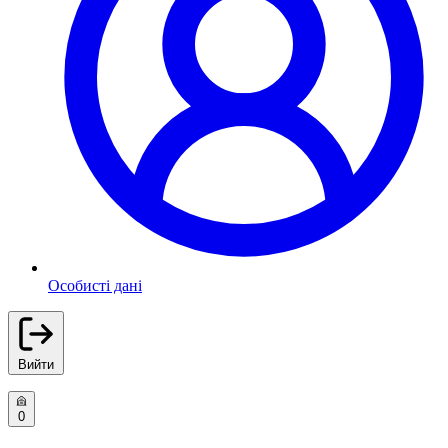
Особисті дані
Вийти
0