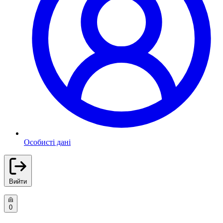
Особисті дані
Вийти
0