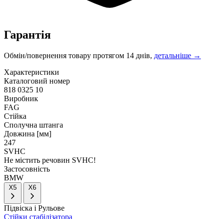
Гарантія
Обмін/повернення товару протягом 14 днів,
детальніше →
Характеристики
Каталоговий номер
818 0325 10
Виробник
FAG
Стійка
Сполучна штанга
Довжина [мм]
247
SVHC
Не містить речовин SVHC!
Застосовність
BMW
X5
X6
Підвіска і Рульове
Стійки стабілізатора