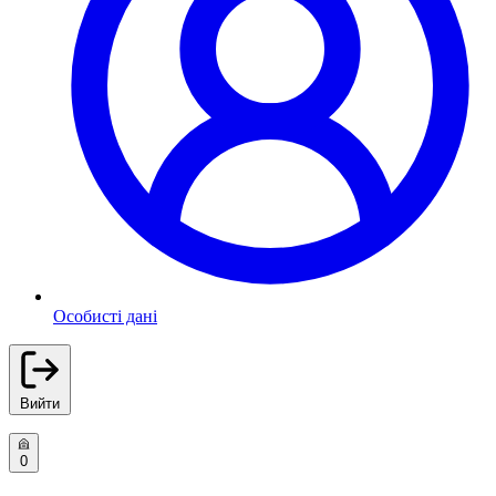
Особисті дані
Вийти
0