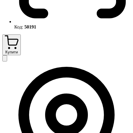
Код:
50191
Купити