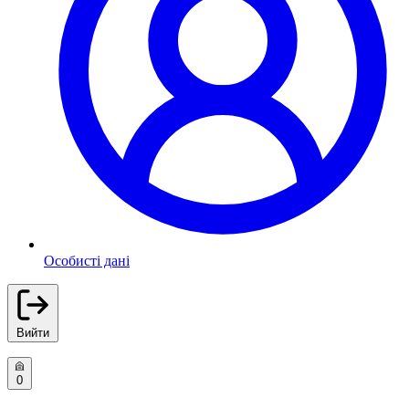
Особисті дані
Вийти
0