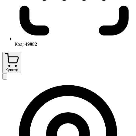
Код:
49982
Купити