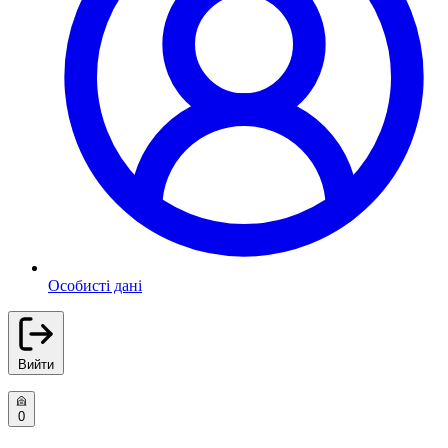
Особисті дані
Вийти
0