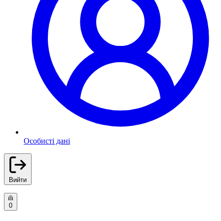
Особисті дані
Вийти
0