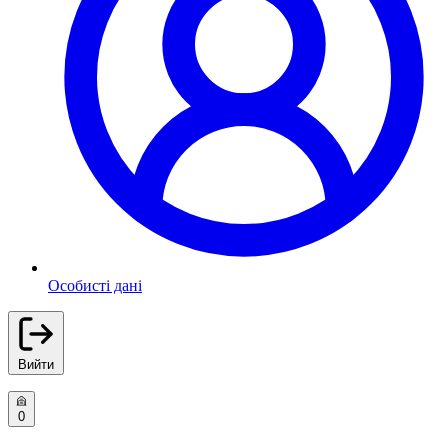
Особисті дані
Вийти
0