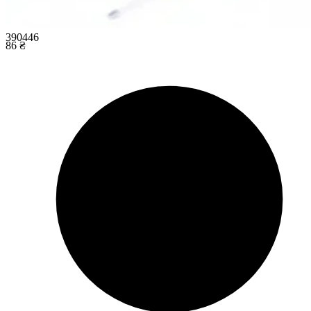
390446
86 ₴