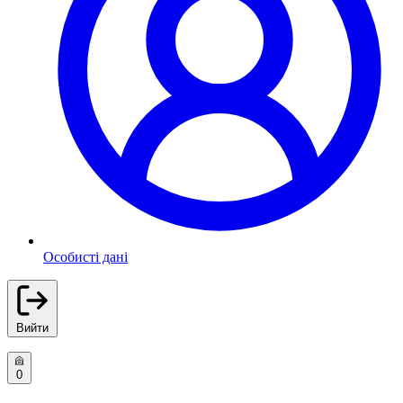
Особисті дані
Вийти
0