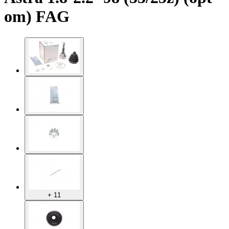
om) FAG
+ 11