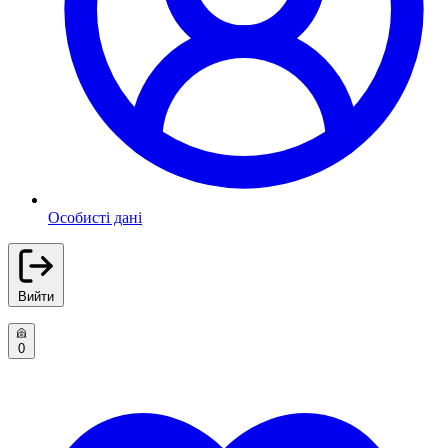
Особисті дані
Вийти
0