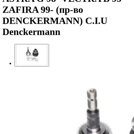
ZAFIRA 99- (пр-во
DENCKERMANN) C.I.U
Denckermann