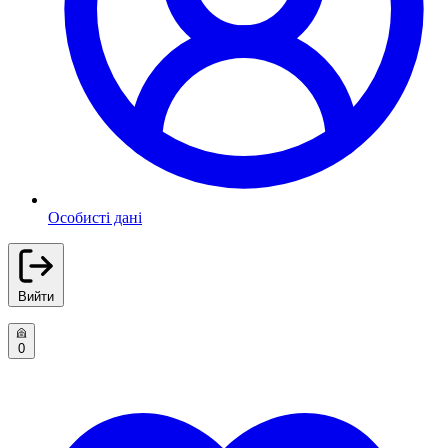
Особисті дані
Вийти
0