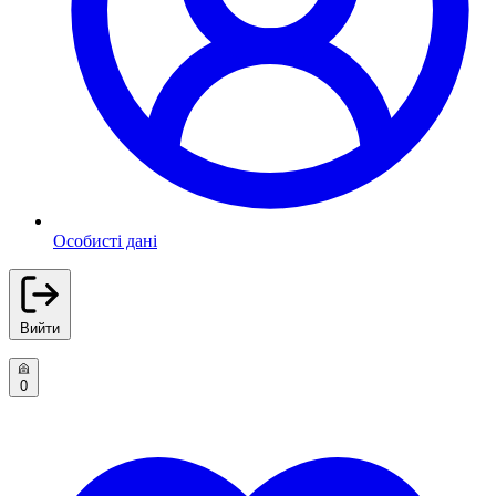
Особисті дані
Вийти
0