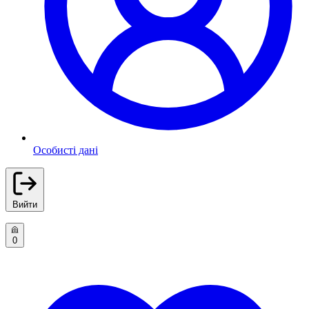
Особисті дані
Вийти
0