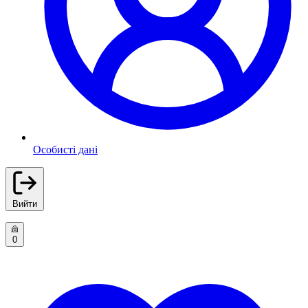
Особисті дані
Вийти
0