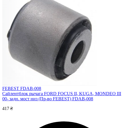
FEBEST FDAB-008
Сайлентблок рычага FORD FOCUS II, KUGA, MONDEO III
00- задн. мост низ (Пр-во FEBEST) FDAB-008
417 ₴