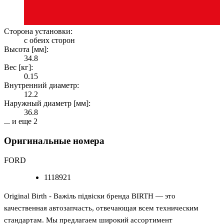
Сторона установки:
с обеих сторон
Высота [мм]:
34.8
Вес [кг]:
0.15
Внутренний диаметр:
12.2
Наружный диаметр [мм]:
36.8
... и еще 2
Оригинальные номера
FORD
1118921
Original Birth - Важіль підвіски бренда BIRTH — это
качественная автозапчасть, отвечающая всем техническим
стандартам. Мы предлагаем широкий ассортимент