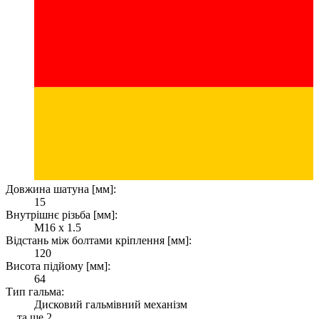
Довжина шатуна [мм]:
15
Внутрішнє різьба [мм]:
M16 x 1.5
Відстань між болтами кріплення [мм]:
120
Висота підйому [мм]:
64
Тип гальма:
Дисковий гальмівний механізм
... та ще 2