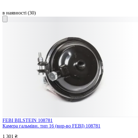
в наявності
(30)
FEBI BILSTEIN 108781
Камера гальмівн. тип 16 (вир-во FEBI) 108781
1 301 ₴