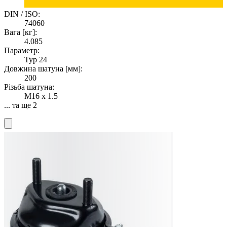
DIN / ISO:
74060
Вага [кг]:
4.085
Параметр:
Typ 24
Довжина шатуна [мм]:
200
Різьба шатуна:
M16 x 1.5
... та ще 2