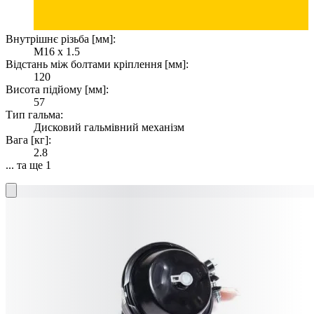
Внутрішнє різьба [мм]:
M16 x 1.5
Відстань між болтами кріплення [мм]:
120
Висота підйому [мм]:
57
Тип гальма:
Дисковий гальмівний механізм
Вага [кг]:
2.8
... та ще 1