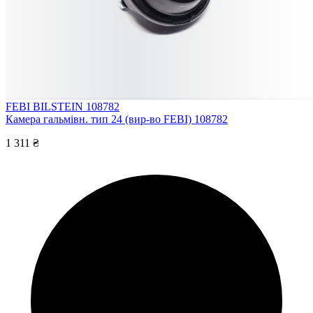
FEBI BILSTEIN 108782
Камера гальмівн. тип 24 (вир-во FEBI) 108782
1 311 ₴