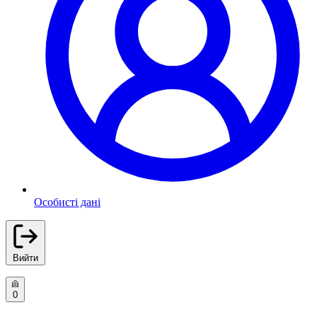
Особисті дані
Вийти
0