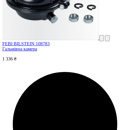
FEBI BILSTEIN 108783
Гальмівна камера
1 336 ₴