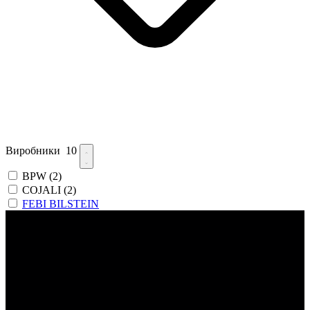
Виробники
10
BPW
(2)
COJALI
(2)
FEBI BILSTEIN