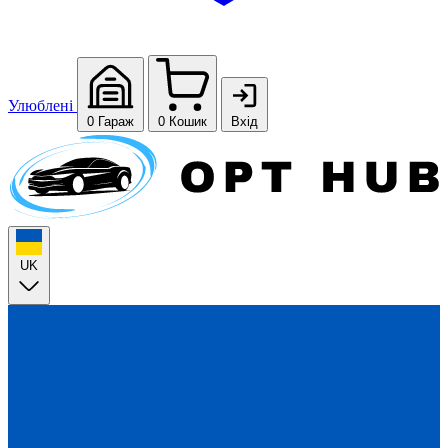
Улюблені
0
Гараж
0
Кошик
Вхід
UK