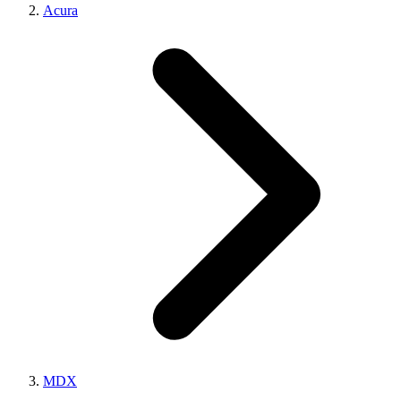
Acura
MDX