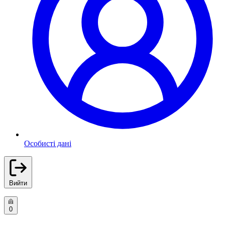
Особисті дані
Вийти
0