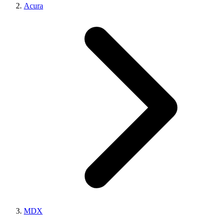
Acura
MDX