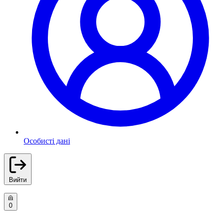
Особисті дані
Вийти
0