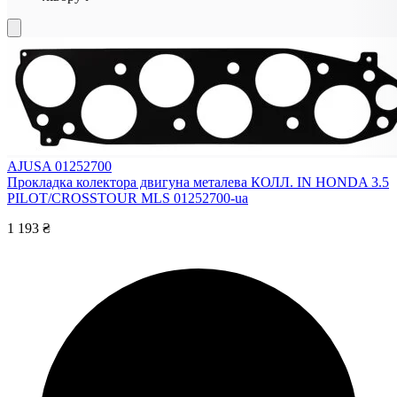
AJUSA 01252700
Прокладка колектора двигуна металева КОЛЛ. IN HONDA 3.5
PILOT/CROSSTOUR MLS 01252700-ua
1 193 ₴