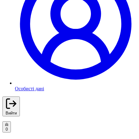
Особисті дані
Вийти
0