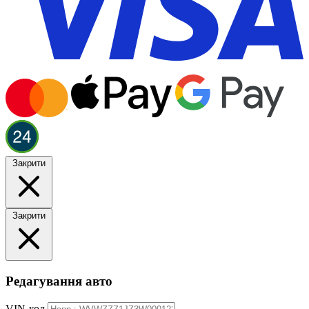
Закрити
Закрити
Редагування авто
VIN-код