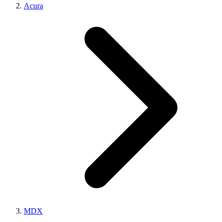
Acura
MDX