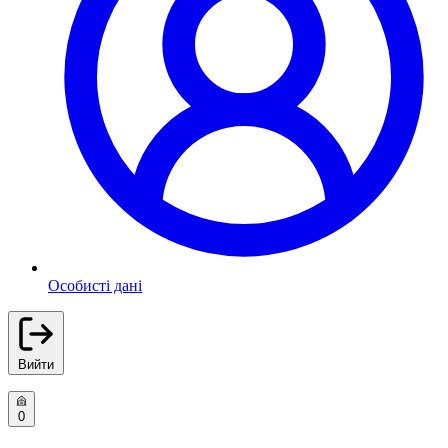
Особисті дані
Вийти
0