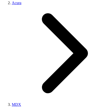
Acura
MDX