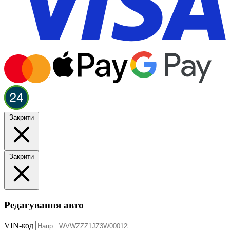
Закрити
Закрити
Редагування авто
VIN-код