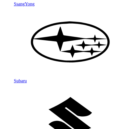
SsangYong
Subaru