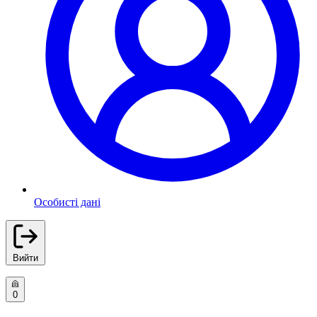
Особисті дані
Вийти
0