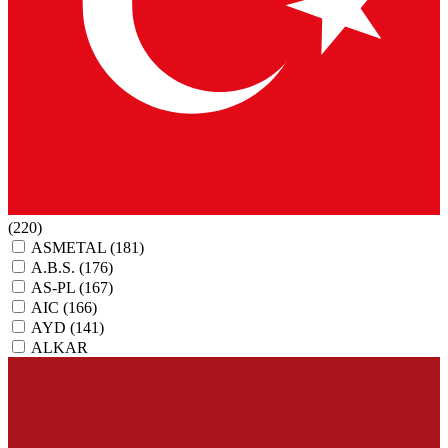
(220)
ASMETAL
(181)
A.B.S.
(176)
AS-PL
(167)
AIC
(166)
AYD
(141)
ALKAR