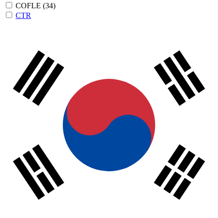
COFLE
(34)
CTR