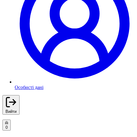
Особисті дані
Вийти
0