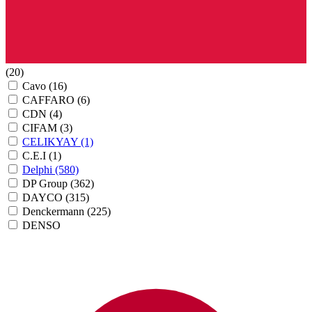
(20)
Cavo
(16)
CAFFARO
(6)
CDN
(4)
CIFAM
(3)
CELIKYAY
(1)
C.E.I
(1)
Delphi
(580)
DP Group
(362)
DAYCO
(315)
Denckermann
(225)
DENSO