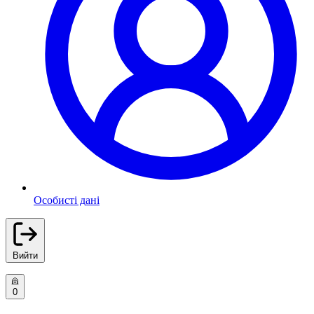
Особисті дані
Вийти
0