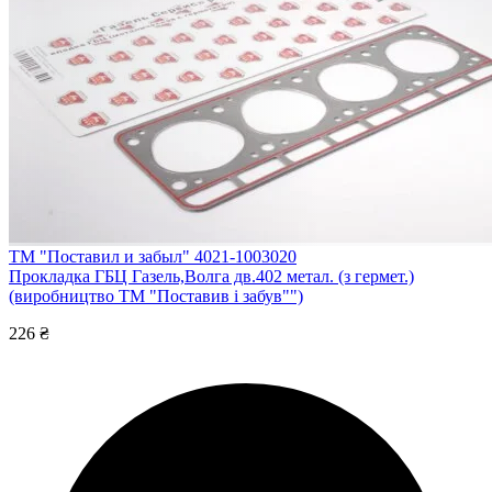
ТМ "Поставил и забыл" 4021-1003020
Прокладка ГБЦ Газель,Волга дв.402 метал. (з гермет.)
(виробництво ТМ "Поставив і забув"")
226 ₴