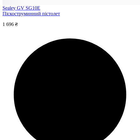
Sealey GV SG10E
Піскоструминний пістолет
1 696 ₴