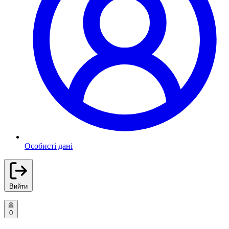
Особисті дані
Вийти
0