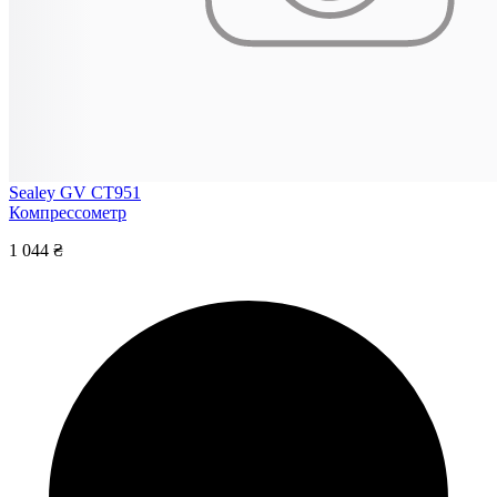
Sealey GV CT951
Компрессометр
1 044 ₴