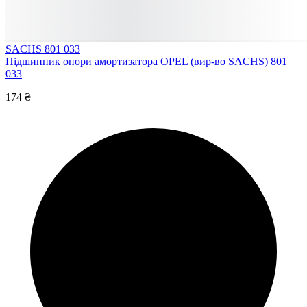
SACHS 801 033
Підшипник опори амортизатора OPEL (вир-во SACHS) 801
033
174 ₴