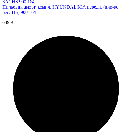
SACHS 900 164
Пильовик аморт. компл. HYUNDAI, KIA передн. (вир-во
SACHS) 900 164
639 ₴