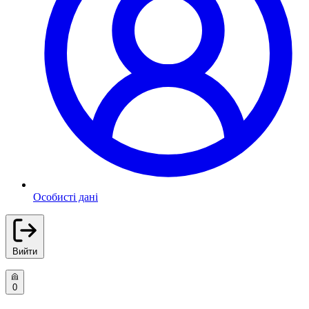
Особисті дані
Вийти
0