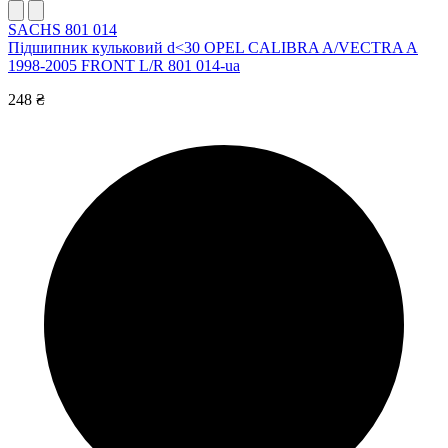
SACHS 801 014
Підшипник кульковий d<30 OPEL CALIBRA A/VECTRA A
1998-2005 FRONT L/R 801 014-ua
248 ₴