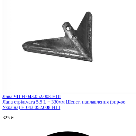
Лава ЧП Н 043.052.008-НШ
Лапа стрільчата 5,5 L = 330мм Шепет. наплавлення (вир-во
Україна) Н 043.052.008-НШ
325 ₴