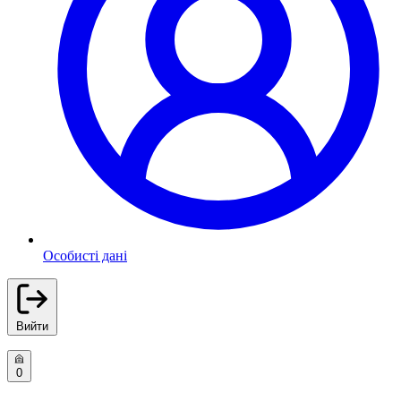
Особисті дані
Вийти
0