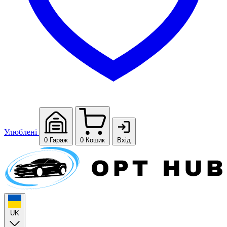
Улюблені
0
Гараж
0
Кошик
Вхід
UK