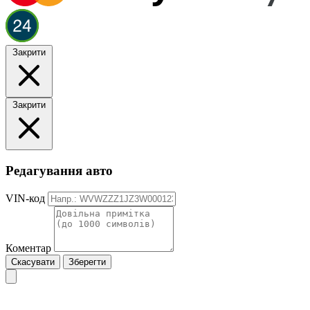
Закрити
Закрити
Редагування авто
VIN-код
Коментар
Скасувати
Зберегти