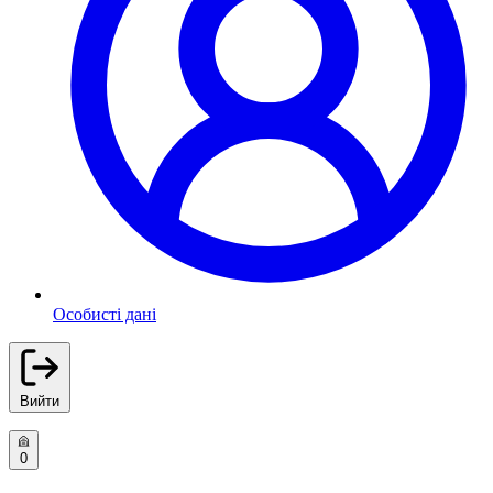
Особисті дані
Вийти
0