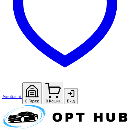
Улюблені
0
Гараж
0
Кошик
Вхід