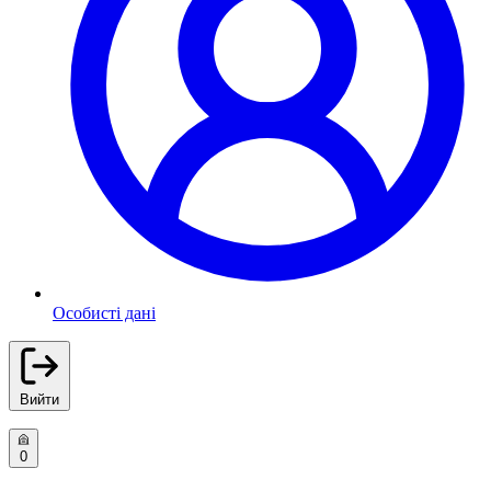
Особисті дані
Вийти
0