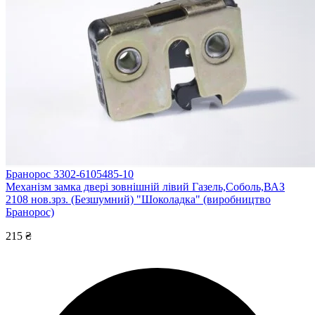
Бранорос 3302-6105485-10
Механізм замка двері зовнішній лівий Газель,Соболь,ВАЗ
2108 нов.зрз. (Безшумний) "Шоколадка" (виробництво
Бранорос)
215 ₴