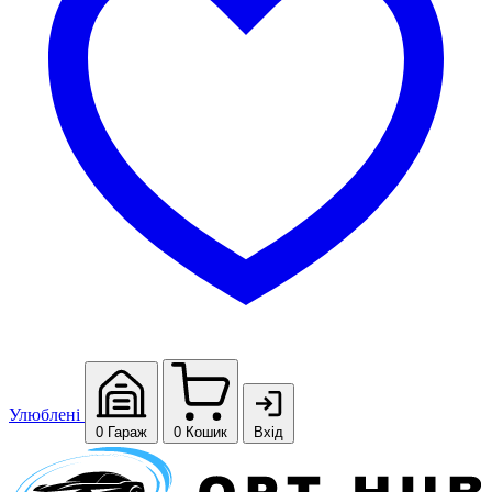
Улюблені
0
Гараж
0
Кошик
Вхід