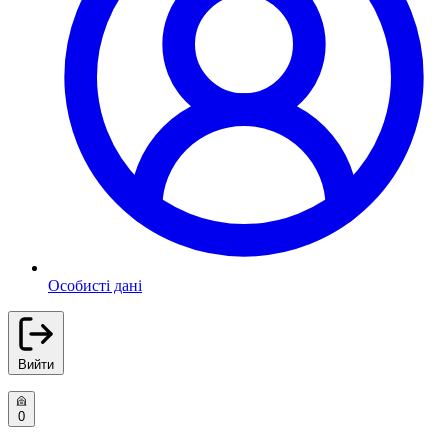
Особисті дані
Вийти
0