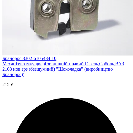
Бранорос 3302-6105484-10
Механізм замку двері зовнішній правий Газель,Соболь,ВАЗ
2108 нов.зрз (безшумний) "Шоколадка" (виробництво
Бранорос))
215 ₴