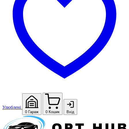
Улюблені
0
Гараж
0
Кошик
Вхід