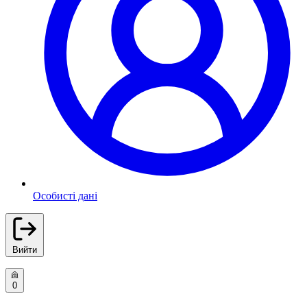
Особисті дані
Вийти
0