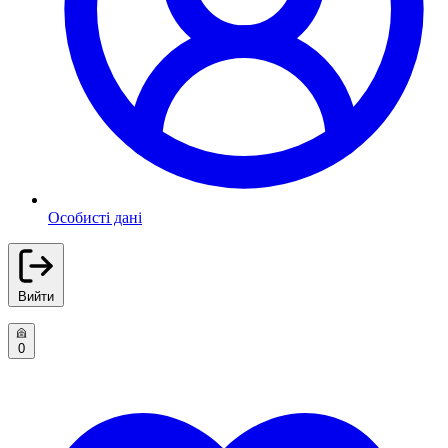
Особисті дані
Вийти
0