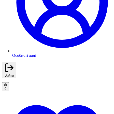
Особисті дані
Вийти
0