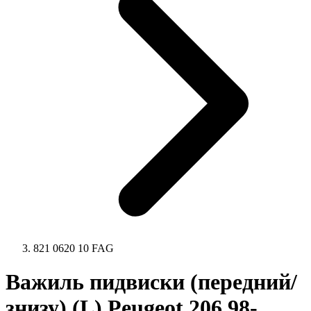
821 0620 10 FAG
Важиль пидвиски (передний/
знизу) (L) Peugeot 206 98-