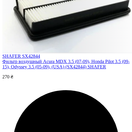
SHAFER SX42844
Фильтр воздушный Acura MDX 3.5 (07-09), Honda Pilot 3.5 (09-
15), Odyssey 3.5 (05-09), (USA) (SX42844) SHAFER
270 ₴