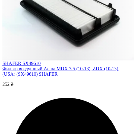
SHAFER SX49610
Фильтр воздушный Acura MDX 3.5 (10-13), ZDX (10-13),
(USA) (SX49610) SHAFER
252 ₴