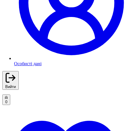
Особисті дані
Вийти
0