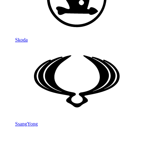
Skoda
SsangYong