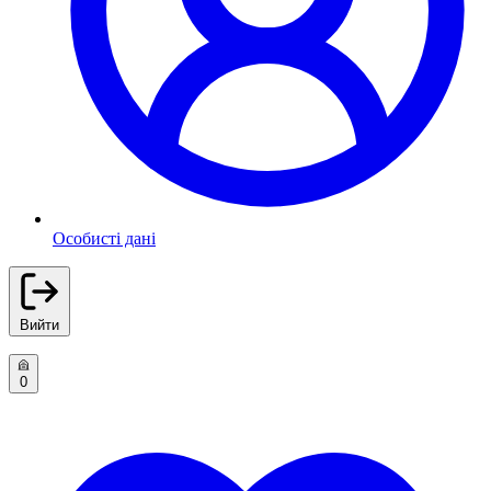
Особисті дані
Вийти
0