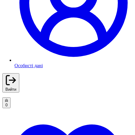
Особисті дані
Вийти
0