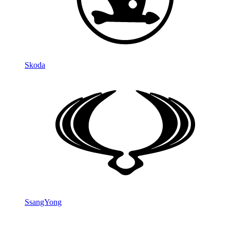
Skoda
SsangYong