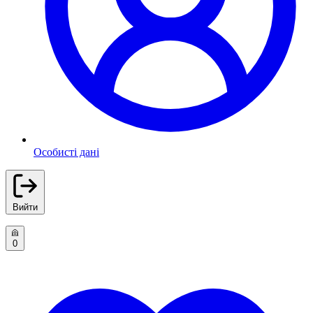
Особисті дані
Вийти
0