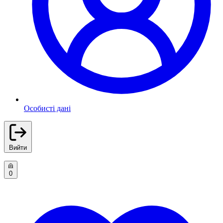
Особисті дані
Вийти
0