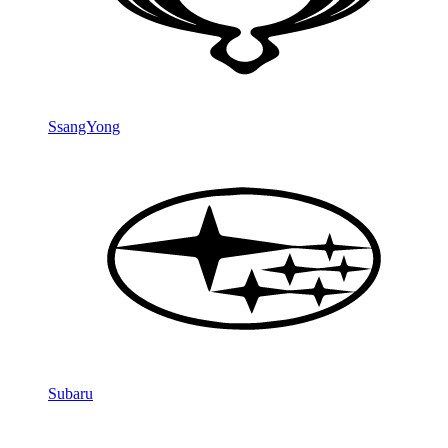
SsangYong
Subaru