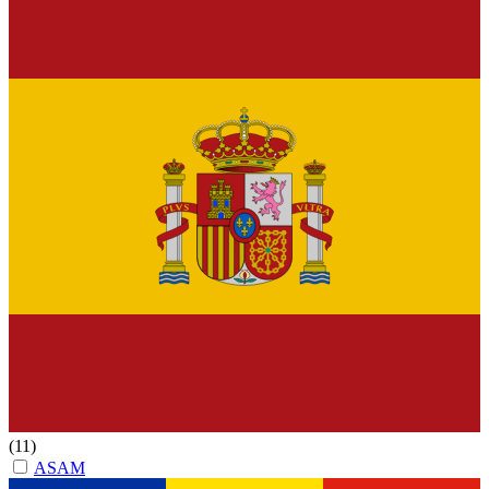
(11)
ASAM