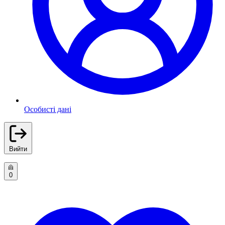
Особисті дані
Вийти
0