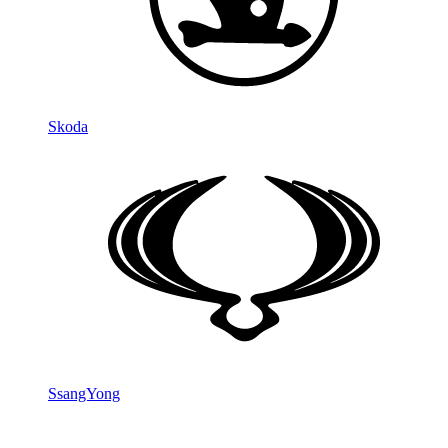
Skoda
SsangYong