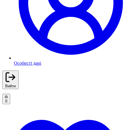
Особисті дані
Вийти
0