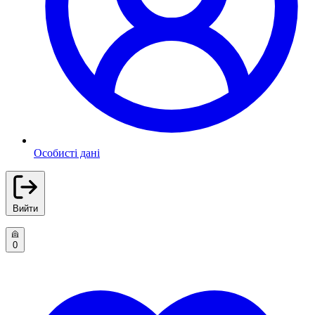
Особисті дані
Вийти
0