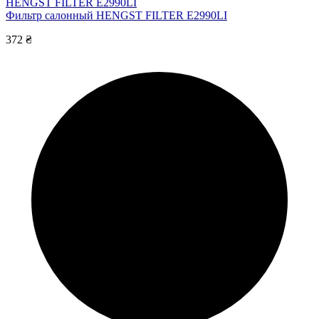
HENGST FILTER E2990LI
Фильтр салонный HENGST FILTER E2990LI
372 ₴