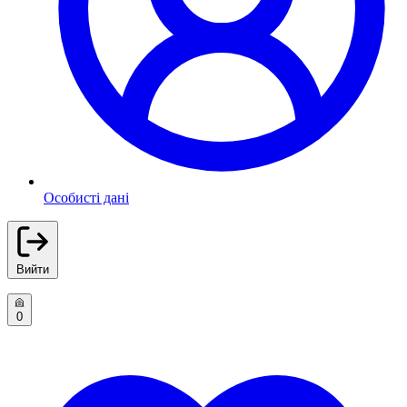
Особисті дані
Вийти
0