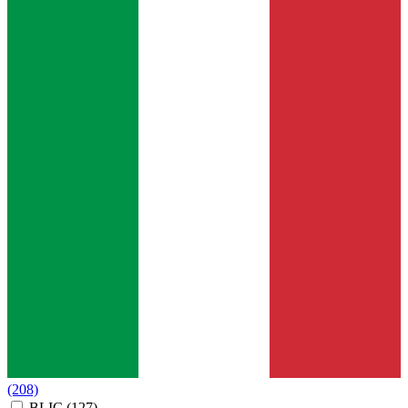
(208)
BLIC
(127)