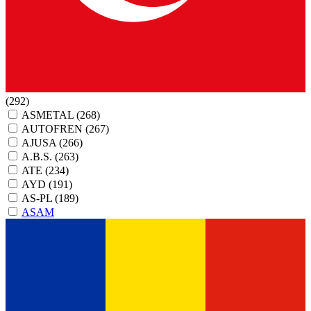
(292)
ASMETAL
(268)
AUTOFREN
(267)
AJUSA
(266)
A.B.S.
(263)
ATE
(234)
AYD
(191)
AS-PL
(189)
ASAM