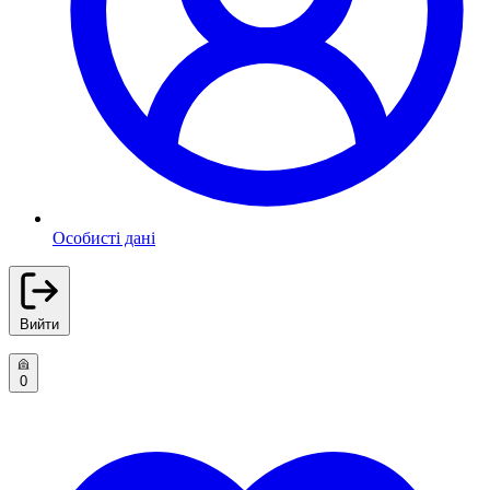
Особисті дані
Вийти
0