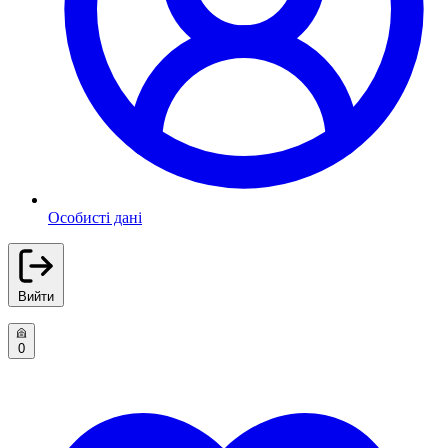
Особисті дані
Вийти
0