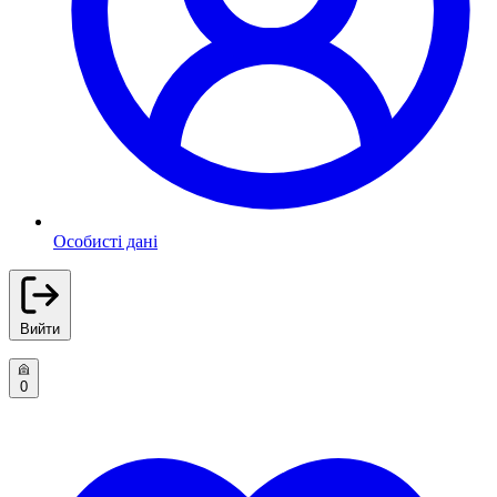
Особисті дані
Вийти
0