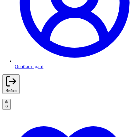
Особисті дані
Вийти
0