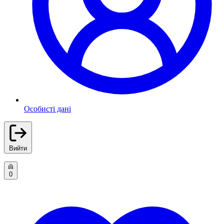
Особисті дані
Вийти
0