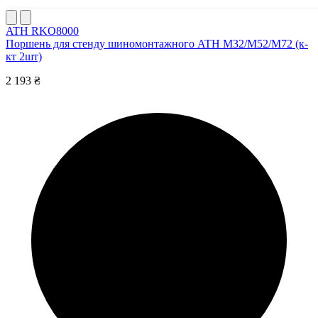
ATH RKO8000
Поршень для стенду шиномонтажного ATH M32/M52/M72 (к-
кт 2шт)
2 193 ₴