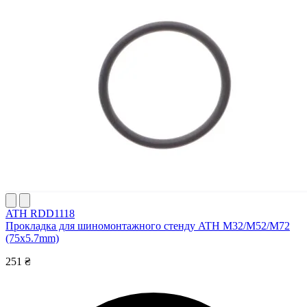
ATH RDD1118
Прокладка для шиномонтажного стенду ATH M32/M52/M72
(75x5.7mm)
251 ₴