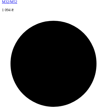
M32/M52
1 094 ₴