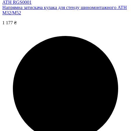
ATH RGS0001
Напрямна затискача кулака для стенду шиномонтажного ATH
M32/M52
1 177 ₴