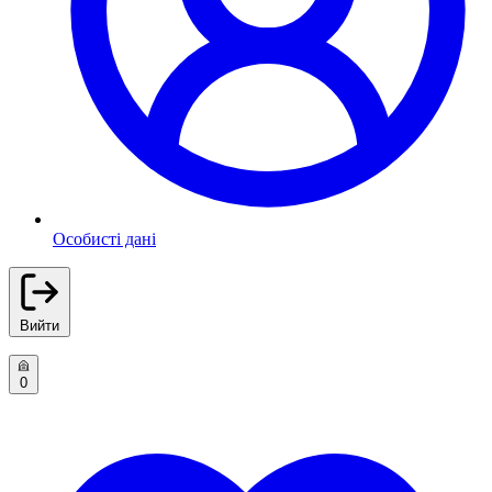
Особисті дані
Вийти
0