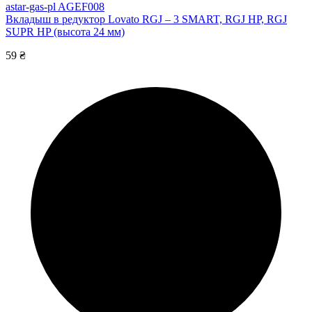
astar-gas-pl AGEF008
Вкладыш в редуктор Lovato RGJ – 3 SMART, RGJ HP, RGJ
SUPR HP (высота 24 мм)
59 ₴