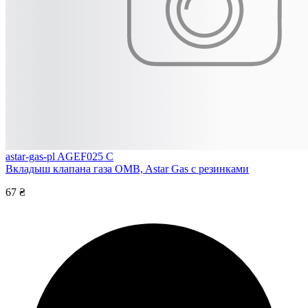
astar-gas-pl AGEF025 C
Вкладыш клапана газа OMB, Astar Gas с резинками
67 ₴