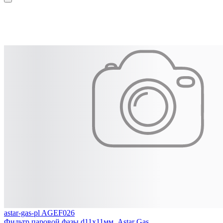
astar-gas-pl AGEF026
Фильтр паровой фазы d11х11мм, Astar Gas