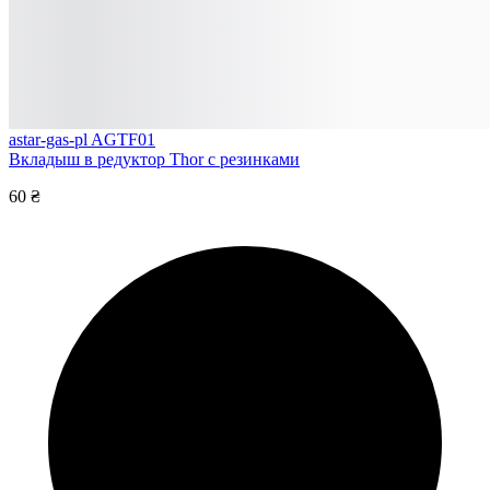
astar-gas-pl AGTF01
Вкладыш в редуктор Thor с резинками
60 ₴